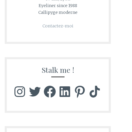
Eyeliner since 1988
Callipyge moderne
Contactez-moi
Stalk me !
Instagram
Twitter
Facebook
LinkedIn
Pinterest
TikTok