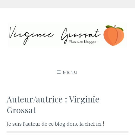
Aller
au
contenu
Virginie Grossat – Blog
PLUS SIZE FASHION BLOG LYON RONDE CURVY
BODY POSITIVE BBW
mode grande taille
MENU
Auteur/autrice :
Virginie
Grossat
Je suis l'auteur de ce blog donc la chef ici !