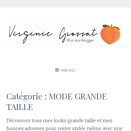
Aller
au
contenu
Virginie Grossat – Blog
PLUS SIZE FASHION BLOG LYON RONDE CURVY
BODY POSITIVE BBW
mode grande taille
MENU
Catégorie :
MODE GRANDE
TAILLE
Découvrez tous mes looks grande taille et mes
bonnes adresses pour rester stylée même avec une