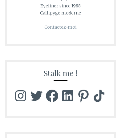
Eyeliner since 1988
Callipyge moderne
Contactez-moi
Stalk me !
Instagram
Twitter
Facebook
LinkedIn
Pinterest
TikTok