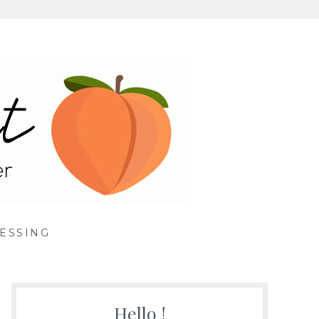
ille
ESSING
Hello !