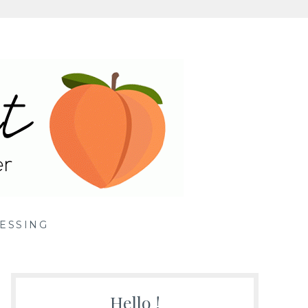
ille
ESSING
Hello !