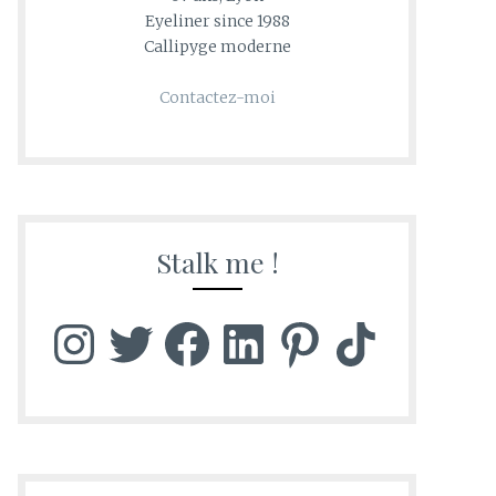
Eyeliner since 1988
Callipyge moderne
Contactez-moi
Stalk me !
Instagram
Twitter
Facebook
LinkedIn
Pinterest
TikTok