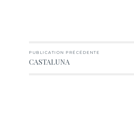
Navigation
PUBLICATION PRÉCÉDENTE
CASTALUNA
de
l’article