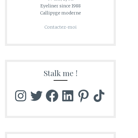
Eyeliner since 1988
Callipyge moderne
Contactez-moi
Stalk me !
Instagram
Twitter
Facebook
LinkedIn
Pinterest
TikTok