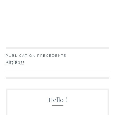
Navigation
PUBLICATION PRÉCÉDENTE
AB7I8033
de
l’article
Hello !