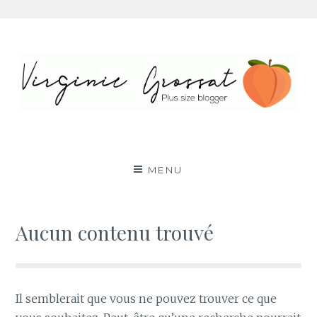
Aller
au
contenu
Virginie Grossat – Blog
PLUS SIZE FASHION BLOG LYON RONDE CURVY
BODY POSITIVE BBW
mode grande taille
MENU
Aucun contenu trouvé
Il semblerait que vous ne pouvez trouver ce que