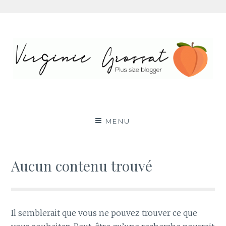
Aller
au
contenu
Virginie Grossat – Blog
PLUS SIZE FASHION BLOG LYON RONDE CURVY
BODY POSITIVE BBW
mode grande taille
MENU
Aucun contenu trouvé
Il semblerait que vous ne pouvez trouver ce que