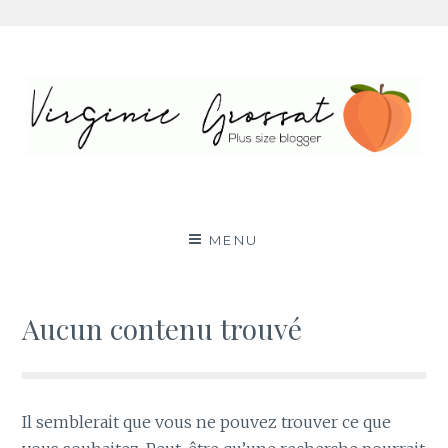
Aller
au
contenu
Virginie Grossat – Blog
PLUS SIZE FASHION BLOG LYON RONDE CURVY
BODY POSITIVE BBW
mode grande taille
MENU
Aucun contenu trouvé
Il semblerait que vous ne pouvez trouver ce que