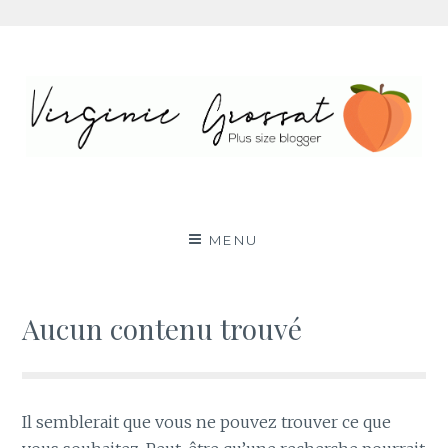
Aller
au
contenu
Virginie Grossat – Blog
PLUS SIZE FASHION BLOG LYON RONDE CURVY
BODY POSITIVE BBW
mode grande taille
MENU
Aucun contenu trouvé
Il semblerait que vous ne pouvez trouver ce que