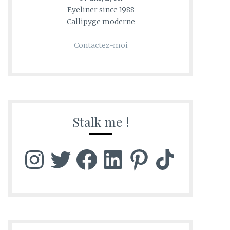
Eyeliner since 1988
Callipyge moderne
Contactez-moi
Stalk me !
Instagram
Twitter
Facebook
LinkedIn
Pinterest
TikTok