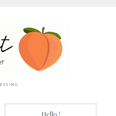
ille
ESSING
Hello !