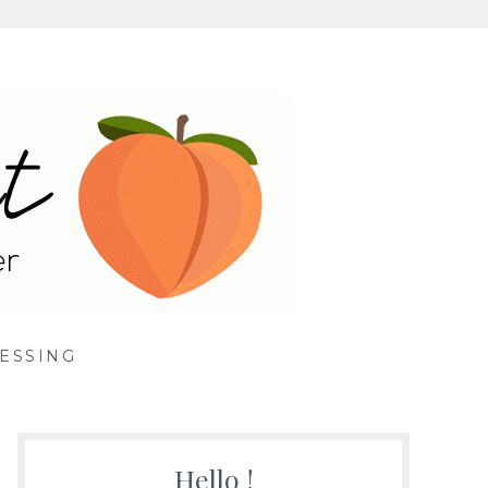
ille
ESSING
Hello !