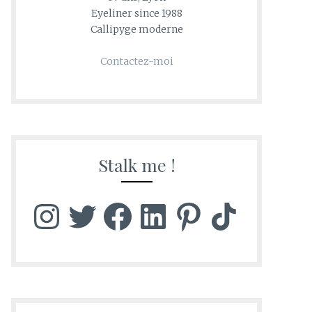
Eyeliner since 1988
Callipyge moderne
Contactez-moi
Stalk me !
Instagram
Twitter
Facebook
LinkedIn
Pinterest
TikTok