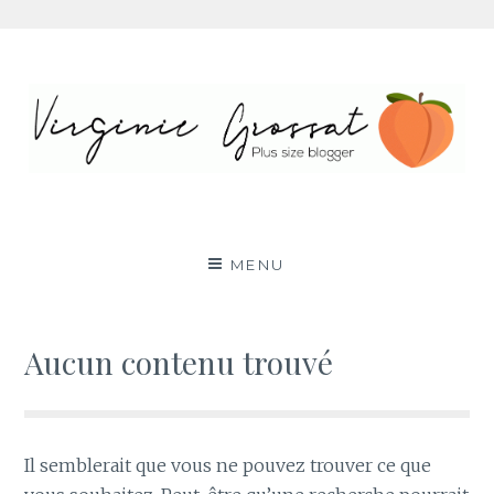
Aller
au
contenu
Virginie Grossat – Blog
PLUS SIZE FASHION BLOG LYON RONDE CURVY
BODY POSITIVE BBW
mode grande taille
MENU
Aucun contenu trouvé
Il semblerait que vous ne pouvez trouver ce que