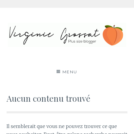
Aller
au
contenu
Virginie Grossat – Blog
PLUS SIZE FASHION BLOG LYON RONDE CURVY
BODY POSITIVE BBW
mode grande taille
MENU
Aucun contenu trouvé
Il semblerait que vous ne pouvez trouver ce que